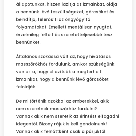
állapotunkat, hiszen lazítja az izmainkat, oldja
a bennünk lévő feszültségeket, görcsöket és
beindítja, felerősíti az öngyógyító
folyamatokat. Emellett mentálisan nyugtat,
érzelmileg feltölt és szeretetteljesebbé tesz
bennünket.
Általános szokássá vált az, hogy hivatásos
masszőrökhöz fordulunk, amikor szükségünk
van arra, hogy ellazítsák a megterhelt
izmainkat, hogy a bennünk lévő görcsöket
feloldják.
De mi történik azokkal az emberekkel, akik
nem szeretnek masszőrhöz fordulni?
Vannak akik nem szeretik az érintést elfogadni
idegentől. Bizony rájuk is kell gondolnunk!
Vannak akik felnőttként csak a párjuktól