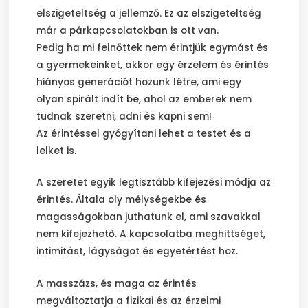
elszigeteltség a jellemző. Ez az elszigeteltség
már a párkapcsolatokban is ott van.
Pedig ha mi felnőttek nem érintjük egymást és
a gyermekeinket, akkor egy érzelem és érintés
hiányos generációt hozunk létre, ami egy
olyan spirált indít be, ahol az emberek nem
tudnak szeretni, adni és kapni sem!
Az érintéssel gyógyítani lehet a testet és a
lelket is.
A szeretet egyik legtisztább kifejezési módja az
érintés. Általa oly mélységekbe és
magasságokban juthatunk el, ami szavakkal
nem kifejezhető. A kapcsolatba meghittséget,
intimitást, lágyságot és egyetértést hoz.
A masszázs, és maga az érintés
megváltoztatja a fizikai és az érzelmi