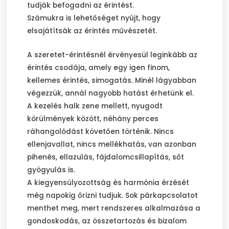
tudják befogadni az érintést.
Számukra is lehetőséget nyújt, hogy
elsajátítsák az érintés művészetét.
A szeretet-érintésnél érvényesül leginkább az
érintés csodája, amely egy igen finom,
kellemes érintés, simogatás. Minél lágyabban
végezzük, annál nagyobb hatást érhetünk el.
A kezelés halk zene mellett, nyugodt
körülmények között, néhány perces
ráhangolódást követően történik. Nincs
ellenjavallat, nincs mellékhatás, van azonban
pihenés, ellazulás, fájdalomcsillapítás, sőt
gyógyulás is.
A kiegyensúlyozottság és harmónia érzését
még napokig őrizni tudjuk. Sok párkapcsolatot
menthet meg, mert rendszeres alkalmazása a
gondoskodás, az összetartozás és bizalom