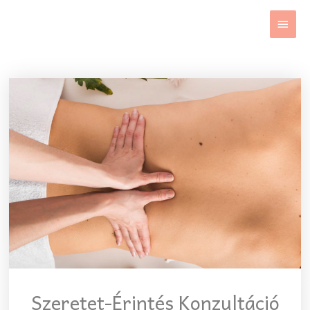
Skip
MAIN
to
MEN
content
Szeretet-Érintés Konzultáció