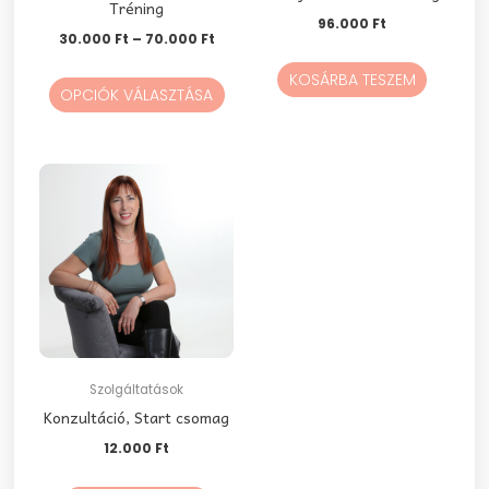
Tréning
96.000
Ft
választhatók
30.000
Ft
–
70.000
Ft
ki
KOSÁRBA TESZEM
OPCIÓK VÁLASZTÁSA
Szolgáltatások
Konzultáció, Start csomag
12.000
Ft