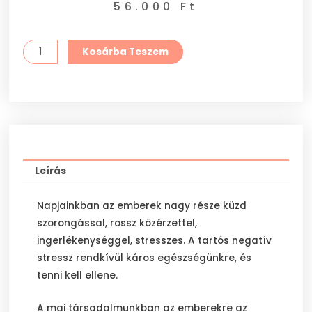
56.000
Ft
Szeretet-
Kosárba Teszem
érintés
konzultáció
pároknak
mennyiség
Leírás
Napjainkban az emberek nagy része küzd
szorongással, rossz közérzettel,
ingerlékenységgel, stresszes. A tartós negatív
stressz rendkívül káros egészségünkre, és
tenni kell ellene.
A mai társadalmunkban az emberekre az