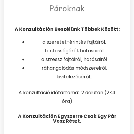
Pároknak
A Konzultáción Beszélünk Többek Között:
a szeretet-érintés fajtáiról,
fontosságáról, hatásairól
a stressz fajtáiról, hatásairól
ráhangolódás módszereiről,
kivitelezéséről..
A konzultáció időtartama: 2 délután (2×4
óra)
A Konzultáción Egyszerre Csak Egy Pár
Vesz Részt.