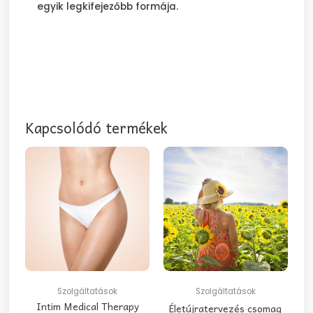
egyik legkifejezőbb formája.
Kapcsolódó termékek
Ennek
a
terméknek
több
variációja
van.
A
változatok
Szolgáltatások
Szolgáltatások
a
Intim Medical Therapy
Életújratervezés csomag
termékoldalon