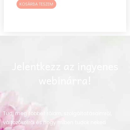
KOSÁRBA TESZEM
Jelentkezz az ingyenes
webinárra!
Tudj meg többet rólam, szolgáltatásaimről,
változókorról és hogy miben tudok neked